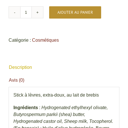
AJOUTER AU PANIER
quantité
de
Stick
à
Catégorie :
Cosmétiques
lèvres
au
lait
de
Description
brebis
Avis (0)
Stick à lèvres, extra-doux, au lait de brebis
Ingrédients
:
Hydrogenated ethylhexyl olivate,
Butyrospermum parkii (shea) butter,
Hydrogenated castor oil, Sheep milk, Tocopherol.