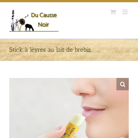
Passer
au
contenu
Stick à lèvres au lait de brebis