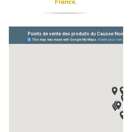
France
.